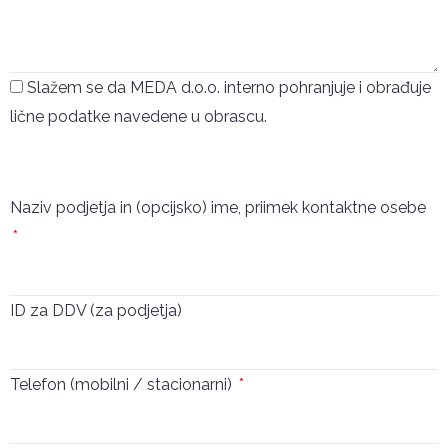
Slažem se da MEDA d.o.o. interno pohranjuje i obrađuje
lične podatke navedene u obrascu.
Pošalji
Naziv podjetja in (opcijsko) ime, priimek kontaktne osebe
ID za DDV (za podjetja)
Telefon (mobilni / stacionarni)