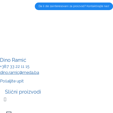
Da li ste zainteresovani za proizvod? Kontaktirajte nas!
Dino Ramić
+387 33 22 11 15
dino.ramic@meda.ba
Pošaljite upit
Slični proizvodi