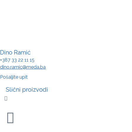
Dino Ramić
+387 33 22 11 15
dino.ramic@meda.ba
Pošaljite upit
Slični proizvodi