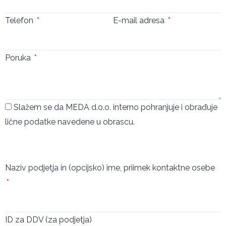
Telefon
E-mail adresa
Poruka
Slažem se da MEDA d.o.o. interno pohranjuje i obrađuje
lične podatke navedene u obrascu.
Pošalji
Naziv podjetja in (opcijsko) ime, priimek kontaktne osebe
ID za DDV (za podjetja)