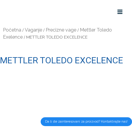
Početna
/
Vaganje
/
Precizne vage
/
Mettler Toledo
Exelence
/ METTLER TOLEDO EXCELENCE
METTLER TOLEDO EXCELENCE
Da li ste zainteresovani za proizvod? Kontaktirajte nas!