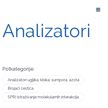
Analizatori
Potkategorije:
Analizatori ugljika, kisika, sumpora, azota
Brojači čestica
SPRI istraživanje molekularnih interakcija