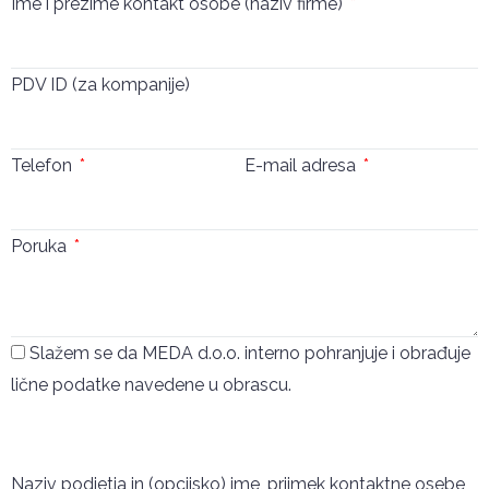
Ime i prezime kontakt osobe (naziv firme)
PDV ID (za kompanije)
Telefon
E-mail adresa
Poruka
Slažem se da MEDA d.o.o. interno pohranjuje i obrađuje
lične podatke navedene u obrascu.
Pošalji
Naziv podjetja in (opcijsko) ime, priimek kontaktne osebe