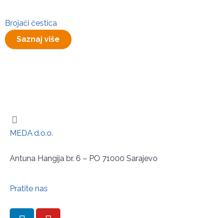
Brojači čestica
Saznaj više
MEDA d.o.o.
Antuna Hangija br. 6 – PO 71000 Sarajevo
Pratite nas