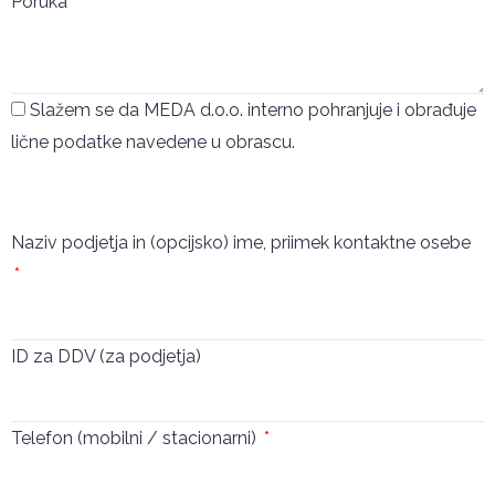
Poruka
Slažem se da MEDA d.o.o. interno pohranjuje i obrađuje
lične podatke navedene u obrascu.
Pošalji
Naziv podjetja in (opcijsko) ime, priimek kontaktne osebe
ID za DDV (za podjetja)
Telefon (mobilni / stacionarni)