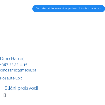
Da li ste zainteresovani za proizvod? Kontaktirajte nas!
Dino Ramić
+387 33 22 11 15
dino.ramic@meda.ba
Pošaljite upit
Slični proizvodi