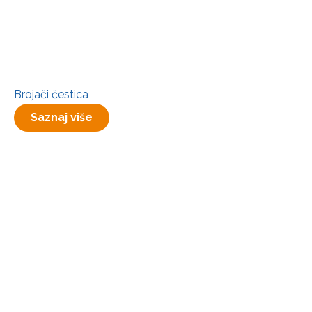
Brojači čestica
Saznaj više