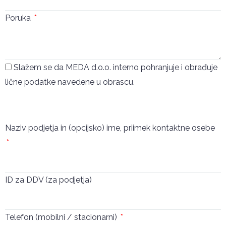
Poruka
Slažem se da MEDA d.o.o. interno pohranjuje i obrađuje
lične podatke navedene u obrascu.
Pošalji
Naziv podjetja in (opcijsko) ime, priimek kontaktne osebe
ID za DDV (za podjetja)
Telefon (mobilni / stacionarni)