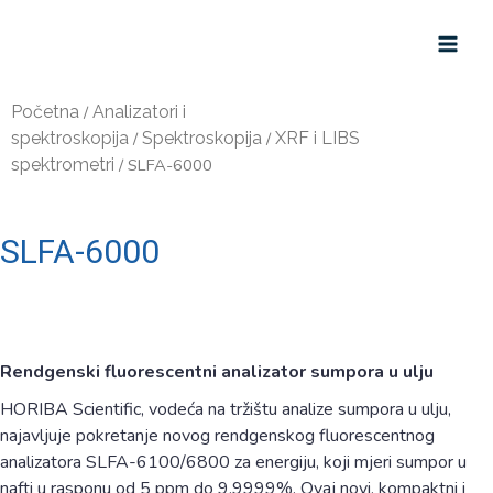
Početna
/
Analizatori i
spektroskopija
/
Spektroskopija
/
XRF i LIBS
spektrometri
/ SLFA-6000
SLFA-6000
Rendgenski fluorescentni analizator sumpora u ulju
HORIBA Scientific, vodeća na tržištu analize sumpora u ulju,
najavljuje pokretanje novog rendgenskog fluorescentnog
analizatora SLFA-6100/6800 za energiju, koji mjeri sumpor u
nafti u rasponu od 5 ppm do 9,9999%. Ovaj novi, kompaktni i