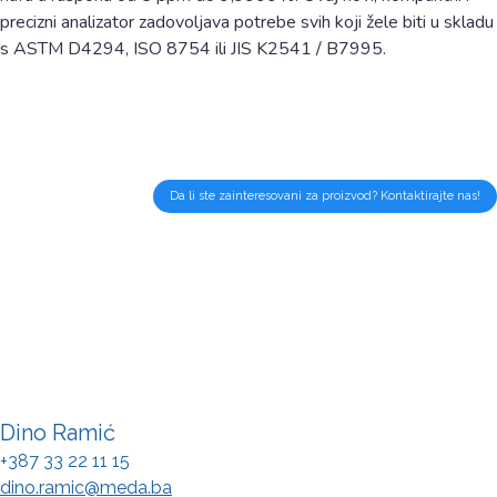
precizni analizator zadovoljava potrebe svih koji žele biti u skladu
s ASTM D4294, ISO 8754 ili JIS K2541 / B7995.
Da li ste zainteresovani za proizvod? Kontaktirajte nas!
Dino Ramić
+387 33 22 11 15
dino.ramic@meda.ba