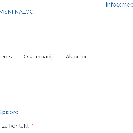
info@med
VISNI NALOG
ments
O kompaniji
Aktuelno
Epicoro
e za kontakt