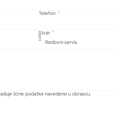
Telefon
Stvar
brađuje lične podatke navedene u obrascu.