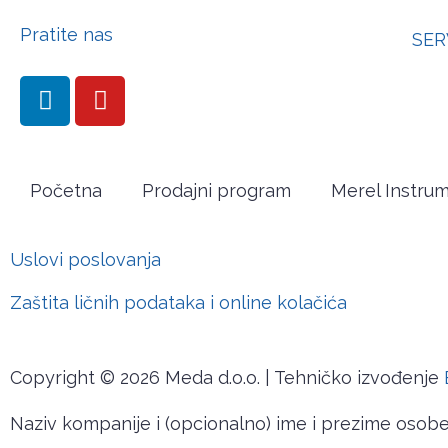
Pratite nas
SER
Početna
Prodajni program
Merel Instru
Uslovi poslovanja
Zaštita ličnih podataka i online kolačića
Copyright © 2026 Meda d.o.o. | Tehničko izvođenje
Naziv kompanije i (opcionalno) ime i prezime osob