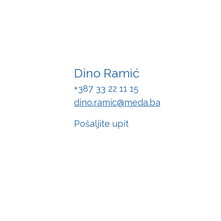
Dino Ramić
+387 33 22 11 15
dino.ramic@meda.ba
Pošaljite upit