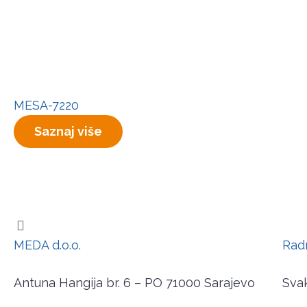
MESA-7220
Saznaj više
MEDA d.o.o.
Rad
Antuna Hangija br. 6 – PO 71000 Sarajevo
Svak