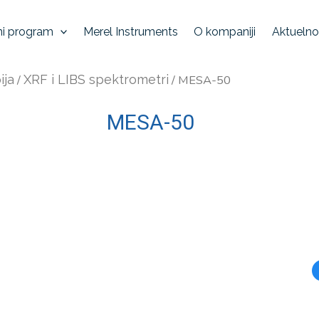
ni program
Merel Instruments
O kompaniji
Aktuelno
ija
/
XRF i LIBS spektrometri
/ MESA-50
MESA-50