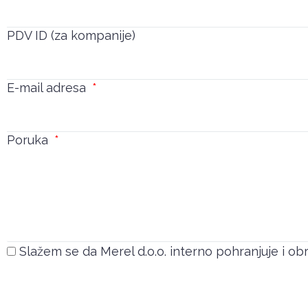
PDV ID (za kompanije)
E-mail adresa
Poruka
Slažem se da Merel d.o.o. interno pohranjuje i o