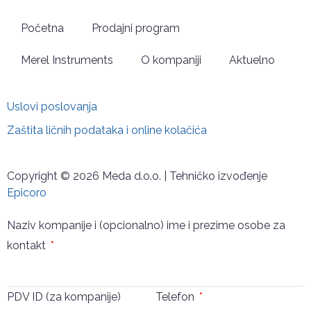
Početna
Prodajni program
Merel Instruments
O kompaniji
Aktuelno
Uslovi poslovanja
Zaštita ličnih podataka i online kolačića
Copyright © 2026 Meda d.o.o. | Tehničko izvođenje
Epicoro
Naziv kompanije i (opcionalno) ime i prezime osobe za
kontakt
PDV ID (za kompanije)
Telefon