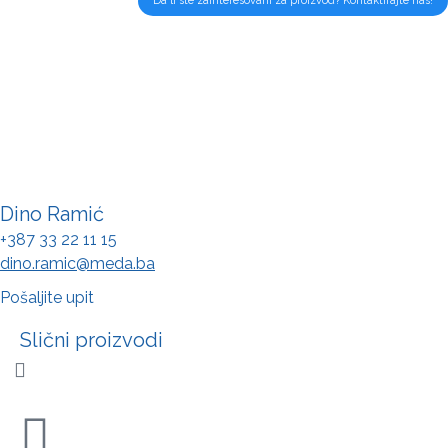
Da li ste zainteresovani za proizvod? Kontaktirajte nas!
Dino Ramić
+387 33 22 11 15
dino.ramic@meda.ba
Pošaljite upit
Slični proizvodi