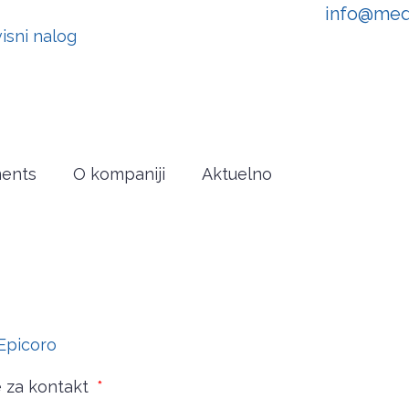
info@med
isni nalog
ments
O kompaniji
Aktuelno
Epicoro
e za kontakt