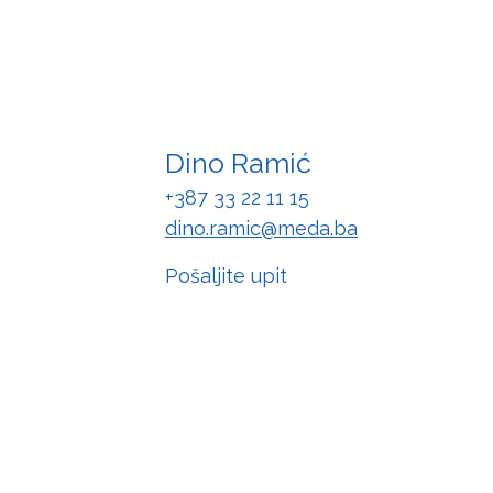
Dino Ramić
+387 33 22 11 15
dino.ramic@meda.ba
Pošaljite upit