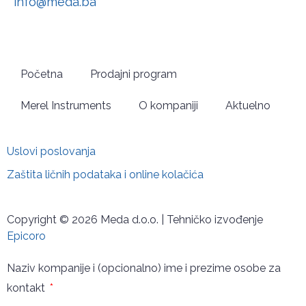
info@meda.ba
Početna
Prodajni program
Merel Instruments
O kompaniji
Aktuelno
Uslovi poslovanja
Zaštita ličnih podataka i online kolačića
Copyright © 2026 Meda d.o.o. | Tehničko izvođenje
Epicoro
Naziv kompanije i (opcionalno) ime i prezime osobe za
kontakt