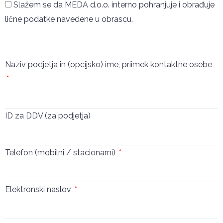
Slažem se da MEDA d.o.o. interno pohranjuje i obrađuje
lične podatke navedene u obrascu.
Pošalji
Naziv podjetja in (opcijsko) ime, priimek kontaktne osebe
ID za DDV (za podjetja)
Telefon (mobilni / stacionarni)
Elektronski naslov