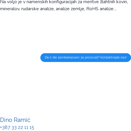
Na voljo je v namenskih konfiguracijah za meritve žlahtnih kovin,
mineralov, rudarske analize, analize zemlje, RoHS analize…
Da li ste zainteresovani za proizvod? Kontaktirajte nas!
Dino Ramić
+387 33 22 11 15